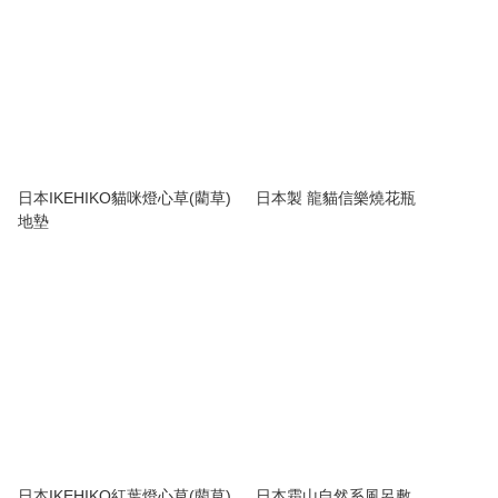
日本IKEHIKO貓咪燈心草(藺草)
日本製 龍貓信樂燒花瓶
地墊
日本IKEHIKO紅葉燈心草(藺草)
日本霜山自然系風呂敷