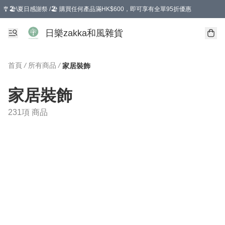
🎐🏖️\夏日感謝祭 /🏖️ 購買任何產品滿HK$600，即可享有全單95折優惠
選擇GoGoX住宅/工商地址配送，單一訂單消費購物滿HK$680(折扣後），可享有
日樂zakka和風雜貨
首頁
/
所有商品
/
家居裝飾
家居裝飾
231項 商品