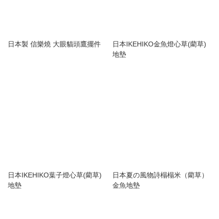
日本製 信樂燒 大眼貓頭鷹擺件
日本IKEHIKO金魚燈心草(藺草)
地墊
日本IKEHIKO葉子燈心草(藺草)
日本夏の風物詩榻榻米（藺草）
地墊
金魚地墊