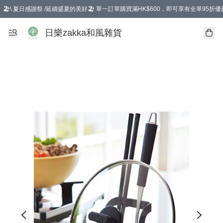
🏖️\ 夏日感謝祭 /延續盛夏的美好🏖️ 單一訂單購買滿HK$600，即可享有全單95折優
選擇GoGoX住宅/工商地址配送，單一訂單消費購物滿HK$680(折扣後），可享有
日樂zakka和風雜貨