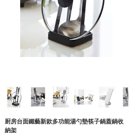
㕑房台面鐵藝新款多功能湯勺墊筷子鍋蓋鍋收
納架