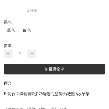
1 評語
款式
黑色
白色
數量
−
+
加至購物車
簡介
−
㕑房台面鐵藝新款多功能湯勺墊筷子鍋蓋鍋收納架
