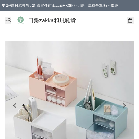
🎐🏖️\夏日感謝祭 /🏖️ 購買任何產品滿HK$600，即可享有全單95折優惠
選擇GoGoX住宅/工商地址配送，單一訂單消費購物滿HK$680(折扣後），可享有
日樂zakka和風雜貨