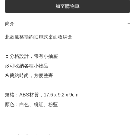
加至購物車
簡介
−
北歐風格簡約抽屜式桌面收納盒

🌷分格設計，帶有小抽屜

🌿可收納各種小物品

🌸簡約時尚，方便整齊

規格：ABS材質，17.6 x 9.2 x 9cm

顏色：白色、粉紅、粉藍