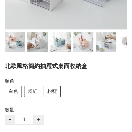
北歐風格簡約抽屜式桌面收納盒
顏色
白色
粉紅
粉藍
數量
−
+