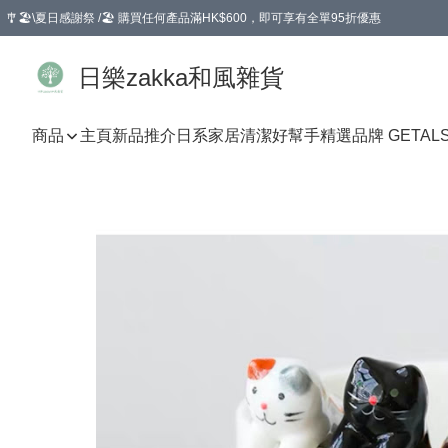
🎐🏖️\夏日感謝祭 /🏖️ 購買任何產品滿HK$600，即可享有全單95折優惠
選擇GoGoX住宅/工商地址配送，單一訂單消費購物滿HK$680(折扣後），可享有
日樂zakka和風雜貨
商品
主頁
新品推介
日系家居清潔好幫手
精選品牌 GETAL