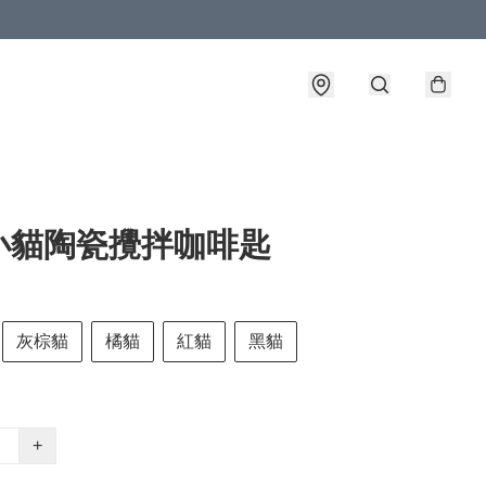
小貓陶瓷攪拌咖啡匙
灰棕貓
橘貓
紅貓
黑貓
+