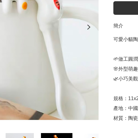
簡介
可愛小貓陶
🌱做工圓潤
🌸外型萌趣
🌿小巧美觀

規格：11x2.
產地：中國
材質：陶瓷