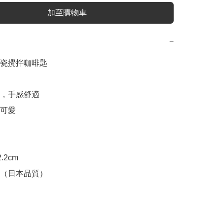
加至購物車
−
瓷攪拌咖啡匙

，手感舒適

可愛

2cm

（日本品質）
