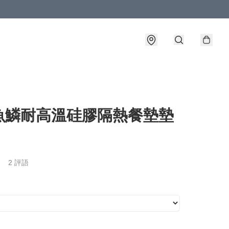
魚鱗耐高溫硅膠隔熱餐墊墊
2 評語