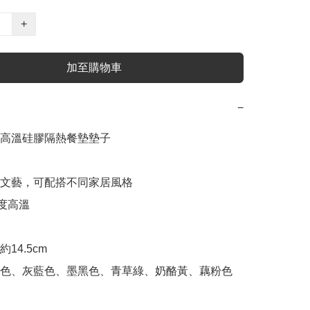
+
加至購物車
−
高溫硅膠隔熱餐墊墊子

雅文藝，可配搭不同家居風格

度高溫

4.5cm

色、灰藍色、墨黑色、青草綠、奶酪黃、藕粉色