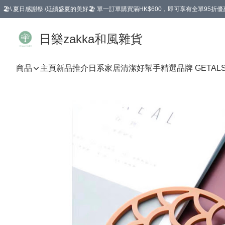
🏖️\ 夏日感謝祭 /延續盛夏的美好🏖️ 單一訂單購買滿HK$600，即可享有全單95折優
選擇GoGoX住宅/工商地址配送，單一訂單消費購物滿HK$680(折扣後），可享有
日樂zakka和風雜貨
商品
主頁
新品推介
日系家居清潔好幫手
精選品牌 GETAL