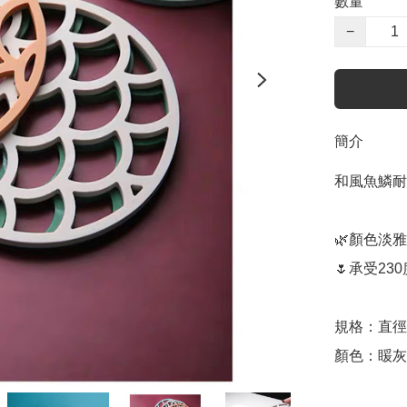
數量
−
簡介
和風魚鱗耐
🌿顏色淡
🌷承受230
規格：直徑約1
顏色：䁔灰