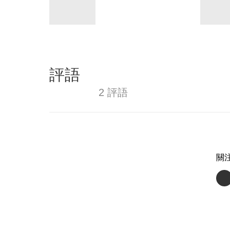
評語
2 評語
關