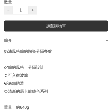
數量
−
+
加至購物車
簡介
−
奶油風格簡約陶瓷分隔餐盤

🌿簡約風格，分隔設計

🌷可入微波爐

🍃底部防滑

🌻清新的馬卡龍純色系列

重量：約640g
