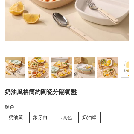
奶油風格簡約陶瓷分隔餐盤
顏色
奶油黃
象牙白
卡其色
奶油綠