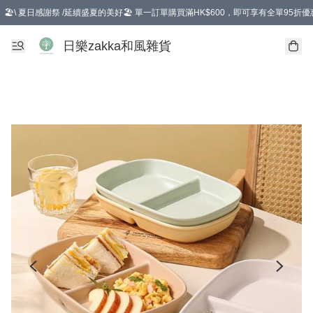
🏖️\ 夏日感謝祭 /延續盛夏的美好🏖️ 單一訂單購買滿HK$600，即可享有全單95折優
選擇GoGoX住宅/工商地址配送，單一訂單消費購物滿HK$680(折扣後），可享有
日樂zakka和風雜貨