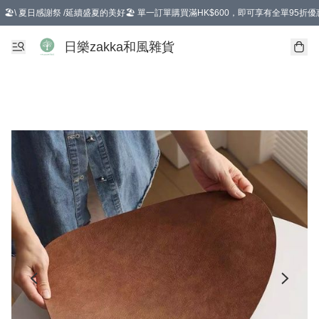
🏖️\ 夏日感謝祭 /延續盛夏的美好🏖️ 單一訂單購買滿HK$600，即可享有全單95折優
選擇GoGoX住宅/工商地址配送，單一訂單消費購物滿HK$680(折扣後），可享有
日樂zakka和風雜貨