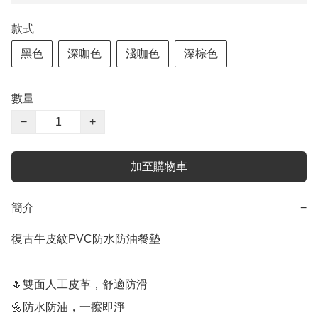
款式
黑色
深咖色
淺咖色
深棕色
數量
−
+
加至購物車
簡介
−
復古牛皮紋PVC防水防油餐墊

🌷雙面人工皮革，舒適防滑

🌼防水防油，一擦即淨
