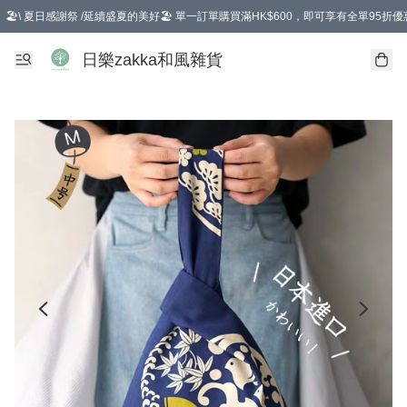
🏖️\ 夏日感謝祭 /延續盛夏的美好🏖️ 單一訂單購買滿HK$600，即可享有全單95折優
選擇GoGoX住宅/工商地址配送，單一訂單消費購物滿HK$680(折扣後），可享有
日樂zakka和風雜貨