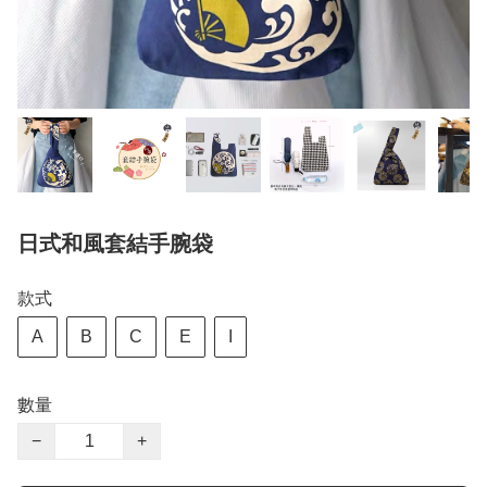
日式和風套結手腕袋
款式
A
B
C
E
I
數量
−
+