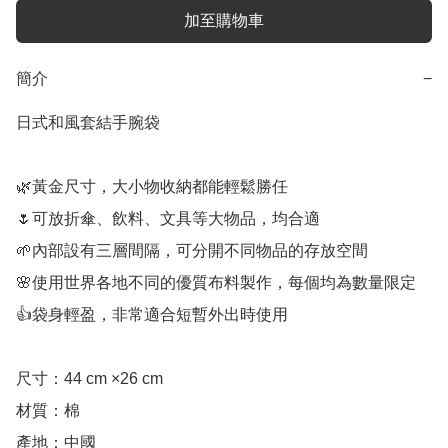
加至購物車
簡介
−
日式和風套結手腕袋

🌿黃金尺寸，大小物收納都能輕鬆勝任

🌷可放折傘、飲料、文具等大物品，均合適

🌱內部設有三層間隔，可分開不同物品的存放空間

🌸使用世界各地不同的優質布料製作，每個均為數量限定

👍袋身輕盈，非常適合短暫外出時使用

尺寸：44 cm ×26 cm

材質：棉

產地：中國