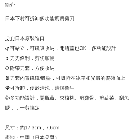
簡介
−
日本下村可拆卸多功能廚房剪刀

🇯🇵日本原裝進口

🌿可站立，可磁吸收納，開瓶蓋也OK，多功能設計

🌷刀刃鋒利，剪切順暢

🌻附帶刀套，方便收納

🪴刀套內置磁鐵/吸盤，可吸附在冰箱和光滑的瓷磚面上

🪻可拆卸，便於清洗，清潔衛生

👍多功能設計，開瓶蓋、夾核桃、剪雞骨、剪蔬菜、刮魚
鱗．．一剪搞定

尺寸：約17.3cm，7.6cm

產地：中國（日本品質）
