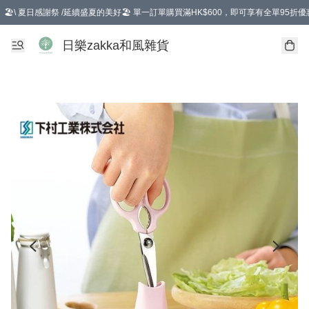
🏖️\ 夏日感謝祭 /延續盛夏的美好🏖️ 單一訂單購買滿HK$600，即可享有全單95折優
選擇GoGoX住宅/工商地址配送，單一訂單消費購物滿HK$680(折扣後），可享有
日樂zakka和風雜貨