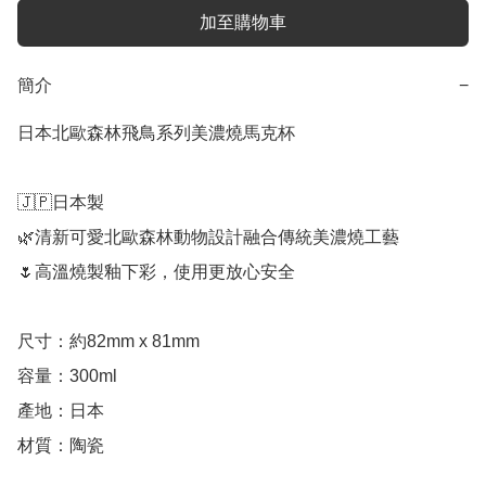
加至購物車
簡介
−
日本北歐森林飛鳥系列美濃燒馬克杯

🇯🇵日本製

🌿清新可愛北歐森林動物設計融合傳統美濃燒工藝

🌷高溫燒製釉下彩，使用更放心安全

尺寸：約82mm x 81mm

容量：300ml

產地：日本

材質：陶瓷
