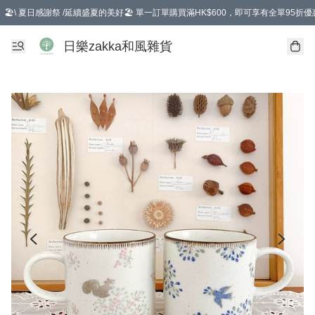
🏖️\ 夏日感謝祭 /延續盛夏的美好🏖️ 單一訂單購買滿HK$600，即可享有全單95折優
選擇GoGoX住宅/工商地址配送，單一訂單消費購物滿HK$680(折扣後），可享有
日樂zakka和風雜貨