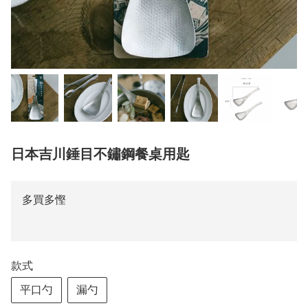
日本吉川錘目不鏽鋼餐桌用匙
多買多慳
款式
平口勺
漏勺