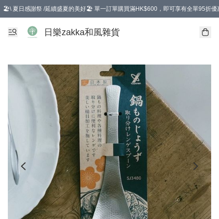
🏖️\ 夏日感謝祭 /延續盛夏的美好🏖️ 單一訂單購買滿HK$600，即可享有全單95折優
選擇GoGoX住宅/工商地址配送，單一訂單消費購物滿HK$680(折扣後），可享有
日樂zakka和風雜貨