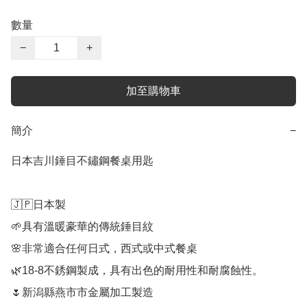
數量
−
+
加至購物車
簡介
−
日本吉川錘目不鏽鋼餐桌用匙

🇯🇵日本製

🌱具有溫暖豪華的傳統錘目紋

🌸非常適合任何日式，西式或中式餐桌

🌿18-8不銹鋼製成，具有出色的耐用性和耐腐蝕性。

🌷新潟縣燕市市金屬加工製造
