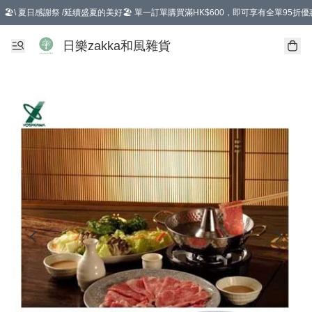
🏖️\ 夏日感謝祭 /延續盛夏的美好🏖️ 單一訂單購買滿HK$600，即可享有全單95折優
選擇GoGoX住宅/工商地址配送，單一訂單消費購物滿HK$680(折扣後），可享有
日樂zakka和風雜貨