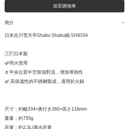
加至購物車
簡介
−
日本吉川雪月亭Shabu Shabu鍋 SH9334

🇯🇵日本製

🌿明火使用

🌷中央位置中空加強對流，增加導熱性

🌿 高保溫性的不銹鋼製成，適用於火鍋

尺寸：約幅334×奥行き260×高さ116mm

重量：約755g

容量：約2.3L(満水容量
