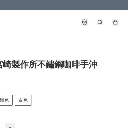
宮崎製作所不鏽鋼咖啡手沖
黑色
白色
+