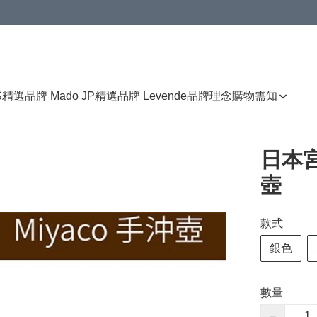
免運費優惠
S
精選品牌 Mado JP
精選品牌 Levende
品牌理念
購物需知
日本
壺
款式
銀色
數量
−