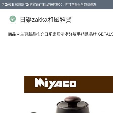
🎐🏖️\夏日感謝祭 /🏖️ 購買任何產品滿HK$600，即可享有全單95折優惠
選擇GoGoX住宅/工商地址配送，單一訂單消費購物滿HK$680(折扣後），可享有
日樂zakka和風雜貨
商品
主頁
新品推介
日系家居清潔好幫手
精選品牌 GETAL