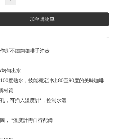
加至購物車
−
作所不鏽鋼咖啡手沖壺

/均勻出水

入100度熱水，技能穩定冲出80至90度的美味咖啡

鋼材質

氣孔，可插入溫度計*，控制水溫

圖， *溫度計需自行配備
