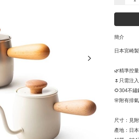
簡介
日本宮崎製
🌿精準控量
🌷只需注
🌻304不鏽
🌸附有排
尺寸：見附
產地：日本
