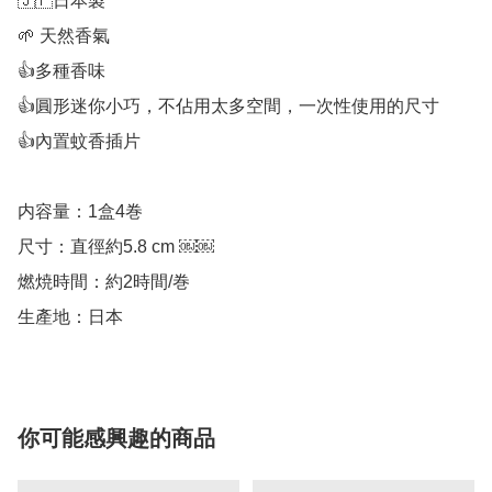
🇯🇵日本製

🌱 天然香氣

👍多種香味

👍圓形迷你小巧，不佔用太多空間，一次性使用的尺寸

👍內置蚊香插片

内容量：1盒4巻

尺寸：直徑約5.8 cm ￼￼

燃焼時間：約2時間/巻

你可能感興趣的商品