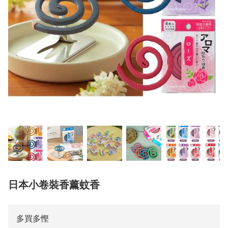
日本小卷裝香薰蚊香
多買多慳