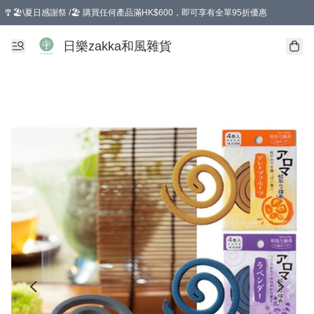
🎐🏖️\夏日感謝祭 /🏖️ 購買任何產品滿HK$600，即可享有全單95折優惠
選擇GoGoX住宅/工商地址配送，單一訂單消費購物滿HK$680(折扣後），可享有
日樂zakka和風雜貨