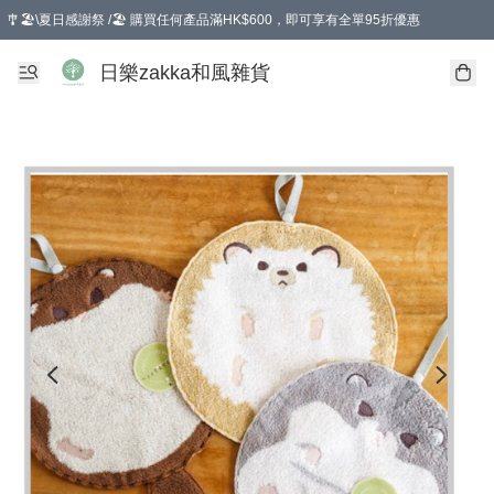
🎐🏖️\夏日感謝祭 /🏖️ 購買任何產品滿HK$600，即可享有全單95折優惠
選擇GoGoX住宅/工商地址配送，單一訂單消費購物滿HK$680(折扣後），可享有
日樂zakka和風雜貨