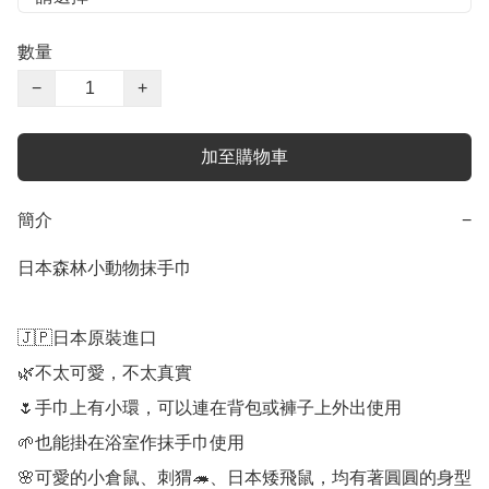
數量
−
+
加至購物車
簡介
−
日本森林小動物抹手巾

🇯🇵日本原裝進口

🌿不太可愛，不太真實

🌷手巾上有小環，可以連在背包或褲子上外出使用

🌱也能掛在浴室作抹手巾使用

🌸可愛的小倉鼠、刺猬🦔、日本矮飛鼠，均有著圓圓的身型