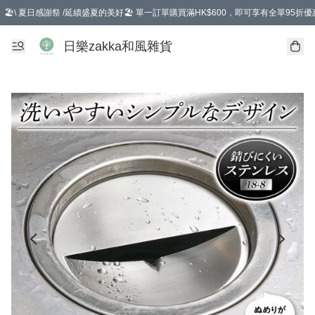
🏖️\ 夏日感謝祭 /延續盛夏的美好🏖️ 單一訂單購買滿HK$600，即可享有全單95折優
選擇GoGoX住宅/工商地址配送，單一訂單消費購物滿HK$680(折扣後），可享有
日樂zakka和風雜貨