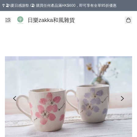
🎐🏖️\夏日感謝祭 /🏖️ 購買任何產品滿HK$600，即可享有全單95折優惠
選擇GoGoX住宅/工商地址配送，單一訂單消費購物滿HK$680(折扣後），可享有
日樂zakka和風雜貨