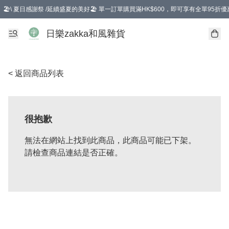
🏖️\ 夏日感謝祭 /延續盛夏的美好🏖️ 單一訂單購買滿HK$600，即可享有全單95折優
選擇GoGoX住宅/工商地址配送，單一訂單消費購物滿HK$680(折扣後），可享有
日樂zakka和風雜貨
< 返回商品列表
很抱歉
無法在網站上找到此商品，此商品可能已下架。
請檢查商品連結是否正確。