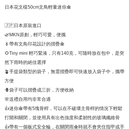
日本花文樣50cm文鳥輕量迷你傘

🇯🇵日本原裝進口

🌿MKN原創，輕巧可愛，便攜

🌷帶有文鳥印花設計的摺疊傘

🌻Tiny mini 輕巧緊湊，只有140克，可隨時放在包中，是突
然下雨時的絕佳選擇

🪴手提袋類型的袋子，無需摺疊即可快速放入袋子中，攜帶
方便

🪻袋子可以摺疊成三折，方便收納

🌸送禮自用均非常合適

👍迷你傘帶有5塊骨桿，可以在不破壞主骨桿的情況下輕鬆
打開和關閉，並使用具有出色強度和柔韌性的玻璃纖維骨

👍帶有一個板式安全輪，在關閉雨傘時就不會夾住指甲或手