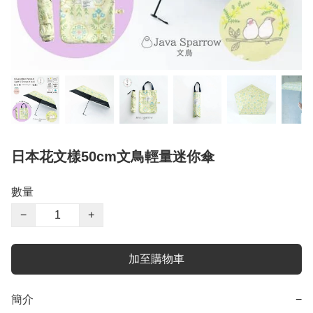
日本花文樣50cm文鳥輕量迷你傘
數量
−
+
加至購物車
簡介
−