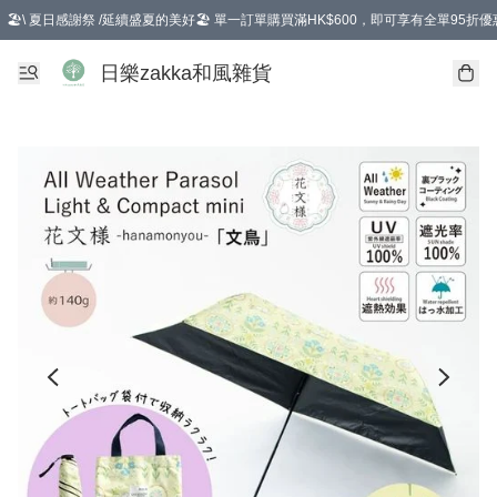
🏖️\ 夏日感謝祭 /延續盛夏的美好🏖️ 單一訂單購買滿HK$600，即可享有全單95折優
選擇GoGoX住宅/工商地址配送，單一訂單消費購物滿HK$680(折扣後），可享有
日樂zakka和風雜貨