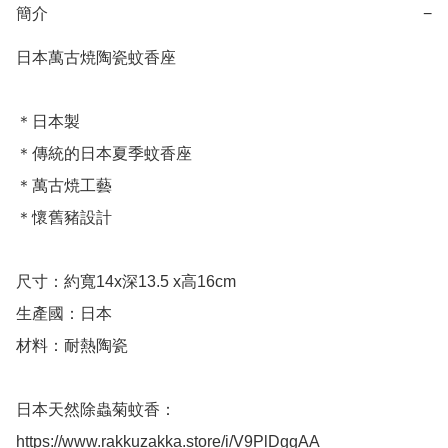
簡介
−
日本萬古焼陶瓷蚊香座

＊日本製

＊傳統的日本夏季蚊香座

＊萬古焼工藝

＊懷舊豬設計

尺寸：約寬14x深13.5 x高16cm

生產國：日本

材料：耐熱陶瓷

日本天然除蟲菊蚊香：

https://www.rakkuzakka.store/i/V9PlDggAA
