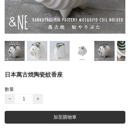
日本萬古焼陶瓷蚊香座
數量
−
+
加至購物車