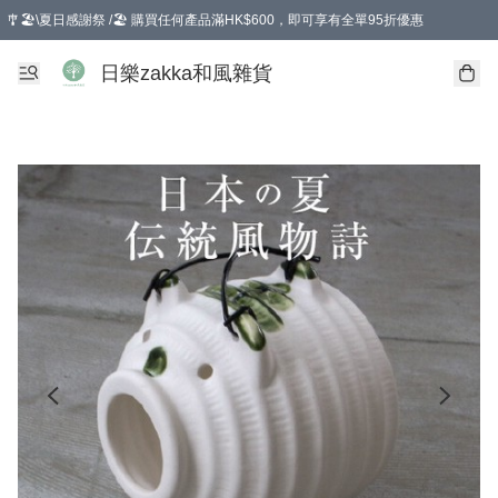
🎐🏖️\夏日感謝祭 /🏖️ 購買任何產品滿HK$600，即可享有全單95折優惠
選擇GoGoX住宅/工商地址配送，單一訂單消費購物滿HK$680(折扣後），可享有
日樂zakka和風雜貨