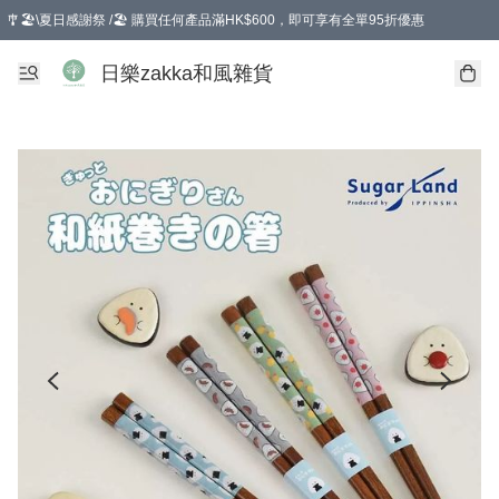
🎐🏖️\夏日感謝祭 /🏖️ 購買任何產品滿HK$600，即可享有全單95折優惠
選擇GoGoX住宅/工商地址配送，單一訂單消費購物滿HK$680(折扣後），可享有
日樂zakka和風雜貨