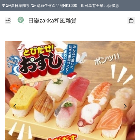
🎐🏖️\夏日感謝祭 /🏖️ 購買任何產品滿HK$600，即可享有全單95折優惠
選擇GoGoX住宅/工商地址配送，單一訂單消費購物滿HK$680(折扣後），可享有
日樂zakka和風雜貨