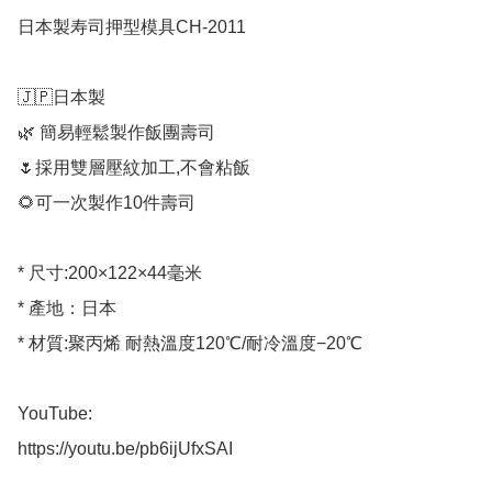
日本製寿司押型模具CH-2011

🇯🇵日本製

🌿 簡易輕鬆製作飯團壽司

🌷採用雙層壓紋加工,不會粘飯

🌻可一次製作10件壽司

* 尺寸:200×122×44毫米 

* 產地：日本

* 材質:聚丙烯 耐熱溫度120℃/耐冷溫度−20℃

YouTube: 

https://youtu.be/pb6ijUfxSAI