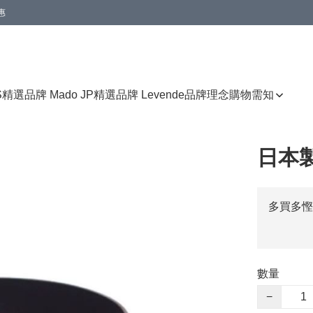
惠
免運費優惠
S
精選品牌 Mado JP
精選品牌 Levende
品牌理念
購物需知
日本
多買多慳
數量
−