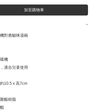
加至購物車
−
機對應貓咪湯碗

碟機

碎，適合兒童使用

0.5 x 高7cm

聚酯樹脂
