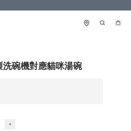
製洗碗機對應貓咪湯碗
+