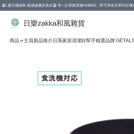
🏖️\ 夏日感謝祭 /延續盛夏的美好🏖️ 單一訂單購買滿HK$600，即可享有全單95折優
選擇GoGoX住宅/工商地址配送，單一訂單消費購物滿HK$680(折扣後），可享有
日樂zakka和風雜貨
商品
主頁
新品推介
日系家居清潔好幫手
精選品牌 GETAL