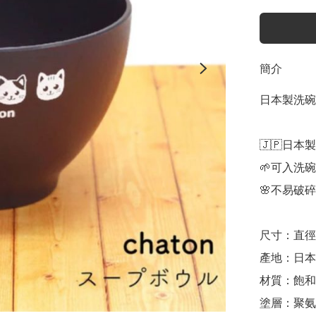
簡介
日本製洗碗
🇯🇵日本製

🌱可入洗碗
🌸不易破
尺寸：直徑約1
產地：日本

材質：飽和