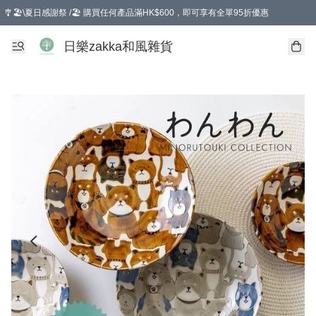
🎐🏖️\夏日感謝祭 /🏖️ 購買任何產品滿HK$600，即可享有全單95折優惠
選擇GoGoX住宅/工商地址配送，單一訂單消費購物滿HK$680(折扣後），可享有
日樂zakka和風雜貨