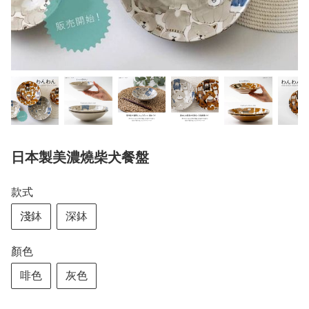
日本製美濃燒柴犬餐盤
款式
淺鉢
深鉢
顏色
啡色
灰色