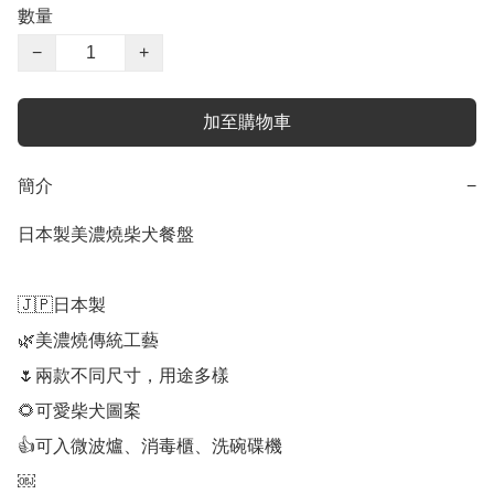
數量
−
+
加至購物車
簡介
−
日本製美濃燒柴犬餐盤

🇯🇵日本製

🌿美濃燒傳統工藝

🌷兩款不同尺寸，用途多樣

🌻可愛柴犬圖案

👍可入微波爐、消毒櫃、洗碗碟機

￼
