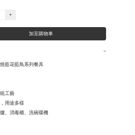
+
加至購物車
−
燒藍花藍鳥系列餐具

統工藝

，用途多樣

波爐、消毒櫃、洗碗碟機
