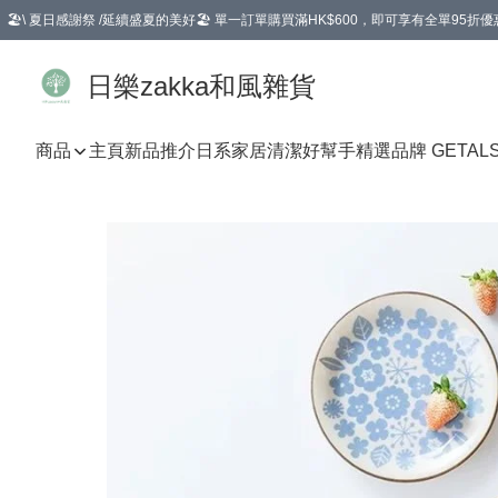
🏖️\ 夏日感謝祭 /延續盛夏的美好🏖️ 單一訂單購買滿HK$600，即可享有全單95折優
選擇GoGoX住宅/工商地址配送，單一訂單消費購物滿HK$680(折扣後），可享有
日樂zakka和風雜貨
商品
主頁
新品推介
日系家居清潔好幫手
精選品牌 GETAL