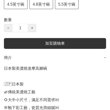
4.5英寸碗
4.8英寸碗
5.5英寸碗
數量
−
+
加至購物車
簡介
−
日本製美濃燒達摩高腳碗

🇯🇵日本製

🌿傳統美濃燒工藝

🌻大中小尺寸，滿足不同需求￼

🌸釉下彩工藝，瓷質光滑細膩￼
