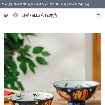
🎐🏖️\夏日感謝祭 /🏖️ 購買任何產品滿HK$600，即可享有全單95折優惠
選擇GoGoX住宅/工商地址配送，單一訂單消費購物滿HK$680(折扣後），可享有
日樂zakka和風雜貨