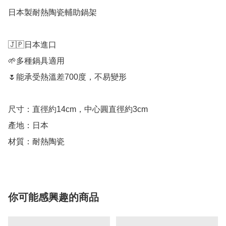
日本製耐熱陶瓷輔助鍋架

🇯🇵日本進口

🌱多種鍋具適用

🌷能承受熱溫差700度，不易變形

尺寸：直徑約14cm，中心圓直徑約3cm

產地：日本

材質：耐熱陶瓷
你可能感興趣的商品