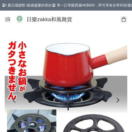
🏖️\ 夏日感謝祭 /延續盛夏的美好🏖️ 單一訂單購買滿HK$600，即可享有全單95折優
選擇GoGoX住宅/工商地址配送，單一訂單消費購物滿HK$680(折扣後），可享有
日樂zakka和風雜貨