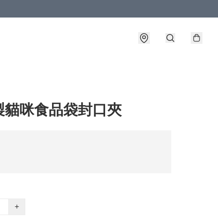
製貓咪食品袋封口夾
+