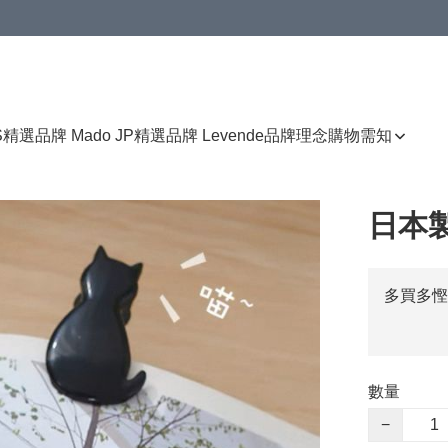
免運費優惠
S
精選品牌 Mado JP
精選品牌 Levende
品牌理念
購物需知
日本
多買多慳
數量
−