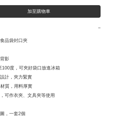
加至購物車
−
食品袋封口夾

背影

0至100度，可夾好袋口放進冰箱

簧設計，夾力緊實

S材質，用料厚實

樣，可作衣夾、文具夾等使用

圖，一套2個
