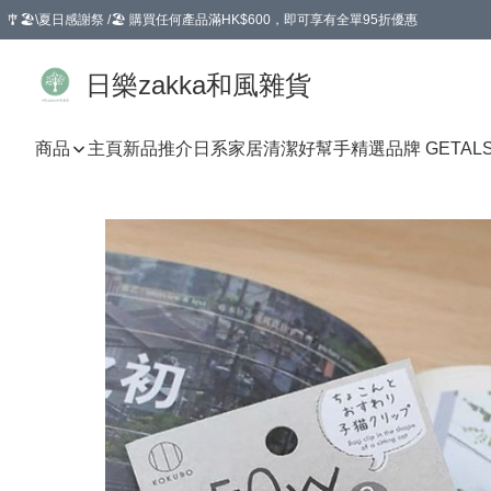
🎐🏖️\夏日感謝祭 /🏖️ 購買任何產品滿HK$600，即可享有全單95折優惠
選擇GoGoX住宅/工商地址配送，單一訂單消費購物滿HK$680(折扣後），可享有
日樂zakka和風雜貨
商品
主頁
新品推介
日系家居清潔好幫手
精選品牌 GETAL