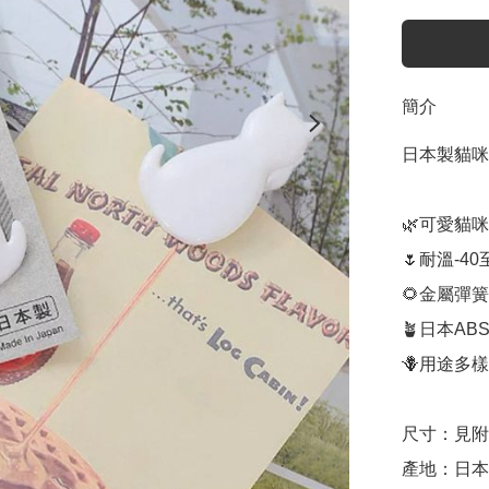
簡介
日本製貓咪
🌿可愛貓咪
🌷耐溫-4
🌻金屬彈
🪴日本AB
🪻用途多
尺寸：見附
產地：日本
