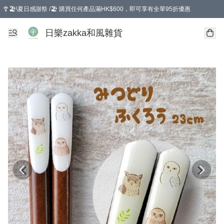
🎐🏖️\夏日感謝祭 /🏖️ 購買任何產品滿HK$600，即可享有全單95折優惠
選擇GoGoX住宅/工商地址配送，單一訂單消費購物滿HK$680(折扣後），可享有
日樂zakka和風雜貨