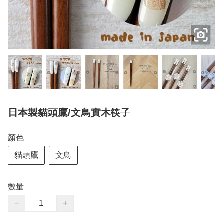
日本製貓頭鷹/文鳥實木筷子
顏色
貓頭鷹
文鳥
數量
−
+