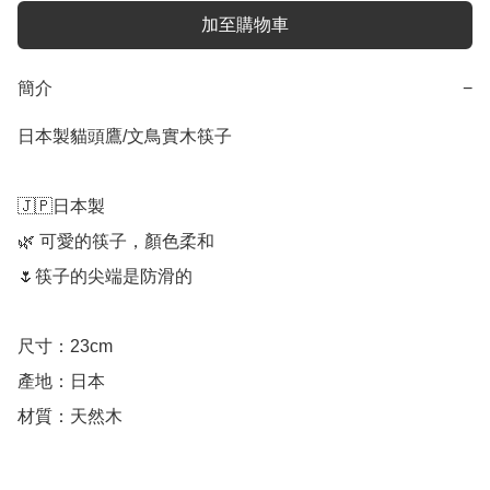
加至購物車
簡介
−
日本製貓頭鷹/文鳥實木筷子

🇯🇵日本製

🌿 可愛的筷子，顏色柔和

🌷筷子的尖端是防滑的

尺寸：23cm

產地：日本

材質：天然木