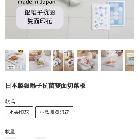
日本製銀離子抗菌雙面切菜板
款式
水果印花
小鳥圓圈印花
數量