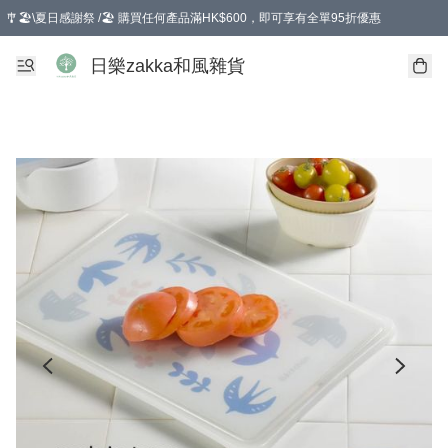
🎐🏖️\夏日感謝祭 /🏖️ 購買任何產品滿HK$600，即可享有全單95折優惠
選擇GoGoX住宅/工商地址配送，單一訂單消費購物滿HK$680(折扣後），可享有
日樂zakka和風雜貨