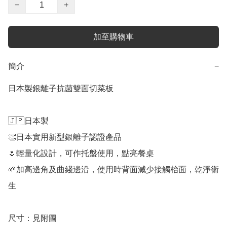
−
+
加至購物車
簡介
−
日本製銀離子抗菌雙面切菜板

🇯🇵日本製

👏日本實用新型銀離子認證產品

🌷輕量化設計，可作托盤使用，點亮餐桌

🌱加高邊角及曲綫邊沿，使用時背面減少接觸枱面，乾淨衞
生

尺寸：見附圖
