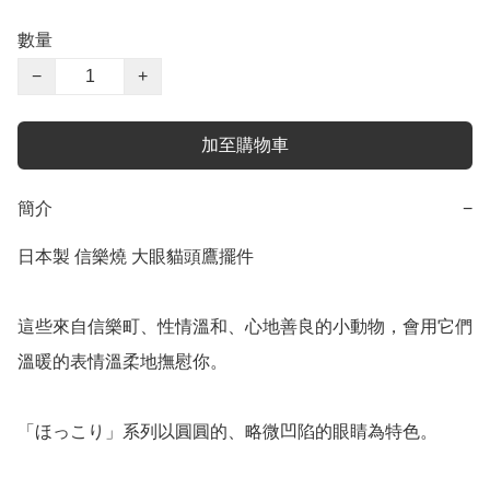
數量
−
+
加至購物車
簡介
−
日本製 信樂燒 大眼貓頭鷹擺件

這些來自信樂町、性情溫和、心地善良的小動物，會用它們
溫暖的表情溫柔地撫慰你。

「ほっこり」系列以圓圓的、略微凹陷的眼睛為特色。
