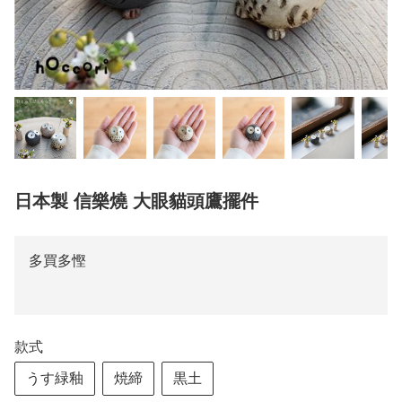
日本製 信樂燒 大眼貓頭鷹擺件
多買多慳
款式
うす緑釉
焼締
黒土