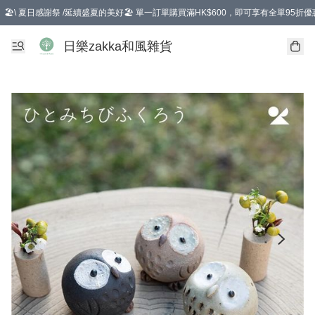
🏖️\ 夏日感謝祭 /延續盛夏的美好🏖️ 單一訂單購買滿HK$600，即可享有全單95折優
選擇GoGoX住宅/工商地址配送，單一訂單消費購物滿HK$680(折扣後），可享有
日樂zakka和風雜貨