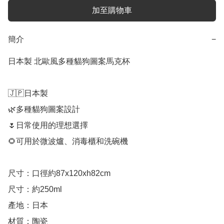
加至購物車
簡介
−
日本製 北歐風多種貓狗圖案馬克杯

🇯🇵日本製

🌿多種貓狗圖案設計

🌷日常使用的理想選擇

🌻可用於微波爐、消毒櫃和洗碗機

尺寸：口徑約87x120xh82cm

尺寸：約250ml

產地：日本
