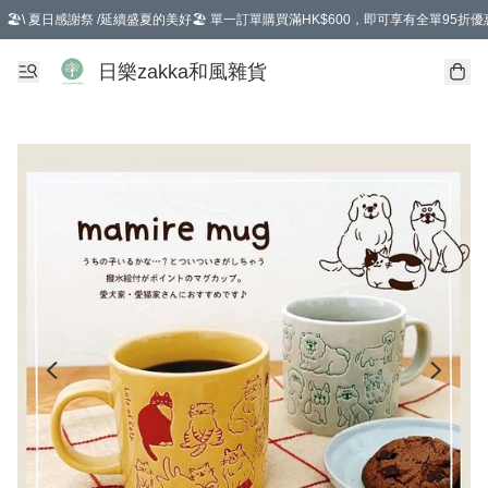
🏖️\ 夏日感謝祭 /延續盛夏的美好🏖️ 單一訂單購買滿HK$600，即可享有全單95折優
選擇GoGoX住宅/工商地址配送，單一訂單消費購物滿HK$680(折扣後），可享有
日樂zakka和風雜貨