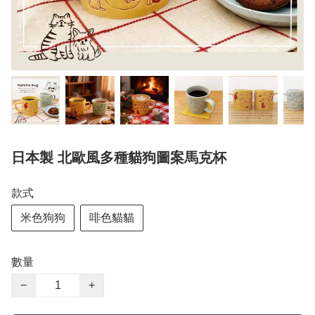
日本製 北歐風多種貓狗圖案馬克杯
款式
米色狗狗
啡色貓貓
數量
−
+