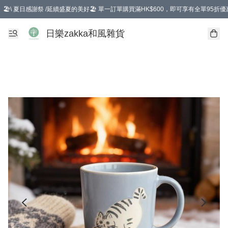
🏖️\ 夏日感謝祭 /延續盛夏的美好🏖️ 單一訂單購買滿HK$600，即可享有全單95折優
選擇GoGoX住宅/工商地址配送，單一訂單消費購物滿HK$680(折扣後），可享有
日樂zakka和風雜貨