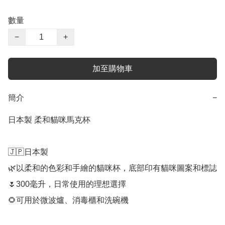
數量
−
+
加至購物車
簡介
−
日本製 柔和貓咪馬克杯

🇯🇵日本製

🌿以柔和的色彩和手繪的貓咪杯，底部印有貓咪圖案和標誌

🌷300毫升，日常使用的理想選擇

🌻可用於微波爐、消毒櫃和洗碗機
