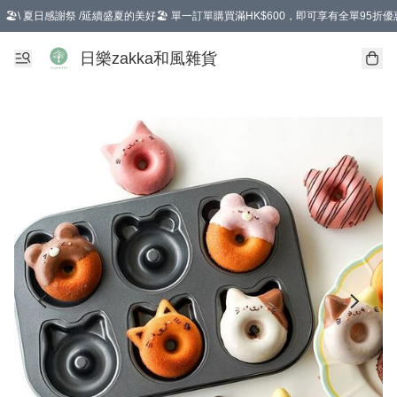
🏖️\ 夏日感謝祭 /延續盛夏的美好🏖️ 單一訂單購買滿HK$600，即可享有全單95折優
選擇GoGoX住宅/工商地址配送，單一訂單消費購物滿HK$680(折扣後），可享有
日樂zakka和風雜貨