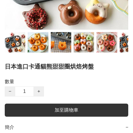
日本進口卡通貓熊甜甜圈烘焙烤盤
數量
−
+
加至購物車
簡介
−