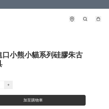
進口小熊小貓系列硅膠朱古
具
+
加至購物車