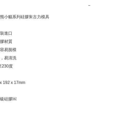
−
熊小貓系列硅膠朱古力模具

原裝進口

膠材質

容易脫模

，易清洗

230度

 192 x 17mm

級硅膠￼