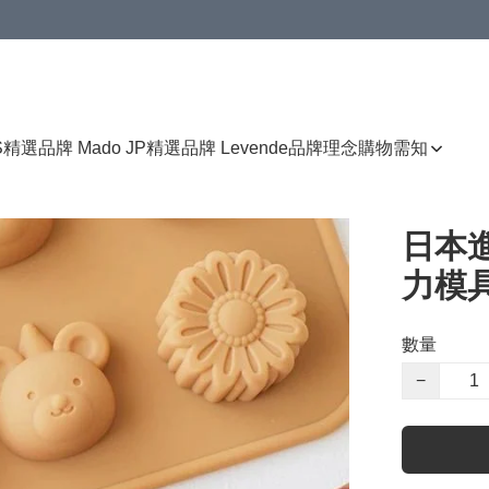
免運費優惠
S
精選品牌 Mado JP
精選品牌 Levende
品牌理念
購物需知
日本
力模
數量
−