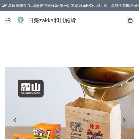
🏖️\ 夏日感謝祭 /延續盛夏的美好🏖️ 單一訂單購買滿HK$600，即可享有全單95折優
選擇GoGoX住宅/工商地址配送，單一訂單消費購物滿HK$680(折扣後），可享有
日樂zakka和風雜貨