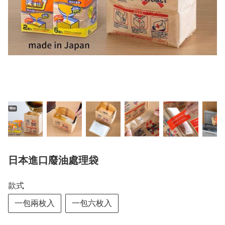
日本進口廢油處理袋
款式
一包兩枚入
一包六枚入