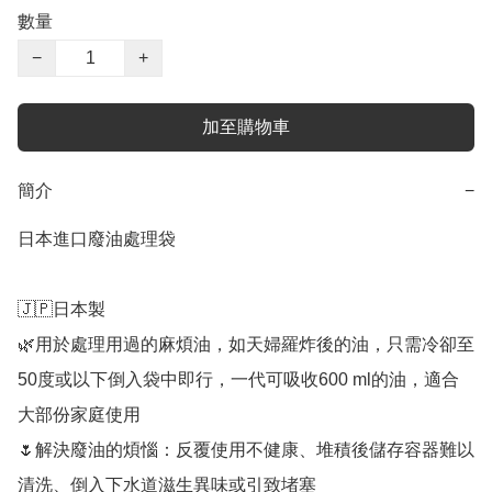
數量
−
+
加至購物車
簡介
−
日本進口廢油處理袋

🇯🇵日本製

🌿用於處理用過的麻煩油，如天婦羅炸後的油，只需冷卻至
50度或以下倒入袋中即行，一代可吸收600 ml的油，適合
大部份家庭使用

🌷解決廢油的煩惱：反覆使用不健康、堆積後儲存容器難以
清洗、倒入下水道滋生異味或引致堵塞
