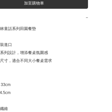
加至購物車
−
林童話系列田園餐墊

原裝進口

林系列設計，增添餐桌氛圍感

同尺寸，適合不同大小餐桌需求

 33cm

4.5cm

纖維