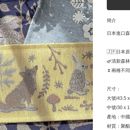
簡介
日本進口森
🇯🇵日本
🌿清新森
🌷兩種不
尺寸：

大號/43.5 x
中號/30 x 1
產地：中國

材質：聚酯