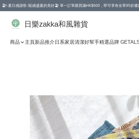
🏖️\ 夏日感謝祭 /延續盛夏的美好🏖️ 單一訂單購買滿HK$600，即可享有全單95折優
選擇GoGoX住宅/工商地址配送，單一訂單消費購物滿HK$680(折扣後），可享有
日樂zakka和風雜貨
商品
主頁
新品推介
日系家居清潔好幫手
精選品牌 GETAL