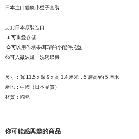
日本進口貓臉小盤子套裝

🇯🇵日本原裝進口

 🌷可重疊存儲

 🌻可以用作糖果/耳環的小配件托盤

👍可入微波爐、洗碗碟機

尺寸：寬 11.5 x 深 9 x 高 1.4 厘米，5 層高/約 5 厘米 

產地：中國（日本品質）

材質：陶瓷
你可能感興趣的商品