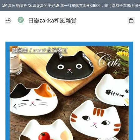
🏖️\ 夏日感謝祭 /延續盛夏的美好🏖️ 單一訂單購買滿HK$600，即可享有全單95折優
選擇GoGoX住宅/工商地址配送，單一訂單消費購物滿HK$680(折扣後），可享有
日樂zakka和風雜貨