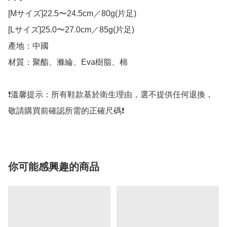
[Mサイズ]22.5〜24.5cm／80g(片足)

[Lサイズ]25.0〜27.0cm／85g(片足)

產地：中國

材質：聚酯、滌綸、Eva樹脂、棉

❗️溫馨提示：所有鞋款基於衛生理由，選不提供任何退換，
敬請購買前確認所需的正確尺碼❗️
你可能感興趣的商品