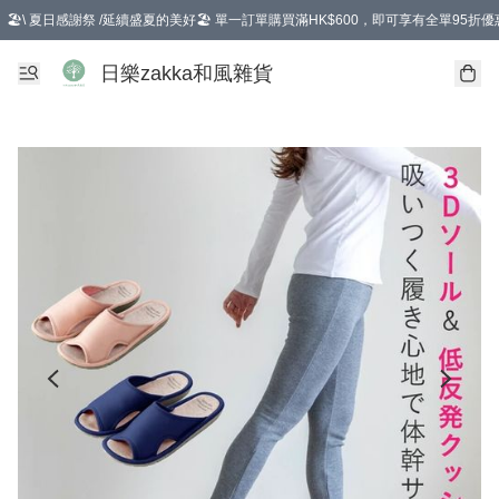
🏖️\ 夏日感謝祭 /延續盛夏的美好🏖️ 單一訂單購買滿HK$600，即可享有全單95折優
選擇GoGoX住宅/工商地址配送，單一訂單消費購物滿HK$680(折扣後），可享有
日樂zakka和風雜貨