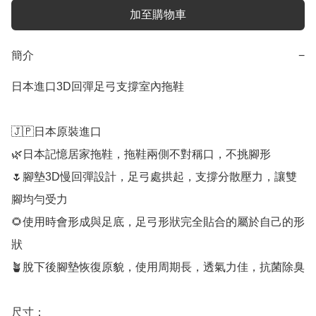
加至購物車
簡介
−
日本進口3D回彈足弓支撐室內拖鞋

🇯🇵日本原裝進口

🌿日本記憶居家拖鞋，拖鞋兩側不對稱口，不挑腳形

🌷腳墊3D慢回彈設計，足弓處拱起，支撐分散壓力，讓雙
腳均勻受力

🌻使用時會形成與足底，足弓形狀完全貼合的屬於自己的形
狀

🪴脫下後腳墊恢復原貌，使用周期長，透氣力佳，抗菌除臭

尺寸：
