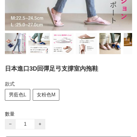
日本進口3D回彈足弓支撐室內拖鞋
款式
男藍色L
女粉色M
數量
−
+