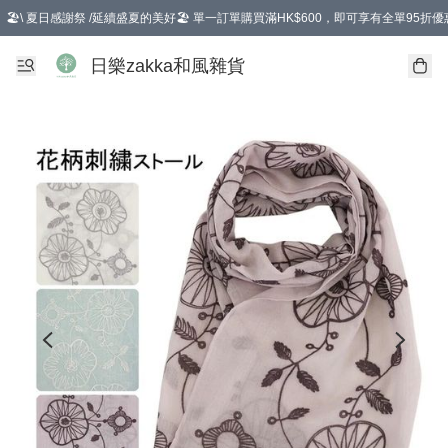
🏖️\ 夏日感謝祭 /延續盛夏的美好🏖️ 單一訂單購買滿HK$600，即可享有全單95折優
選擇GoGoX住宅/工商地址配送，單一訂單消費購物滿HK$680(折扣後），可享有
日樂zakka和風雜貨