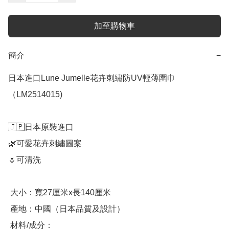
加至購物車
簡介
−
日本進口Lune Jumelle花卉刺繡防UV輕薄圍巾
（LM2514015)

🇯🇵日本原裝進口

🌿可愛花卉刺繡圖案

🌷可清洗

 大小：寬27厘米x長140厘米

 產地：中國（日本品質及設計）

 材料/成分：
