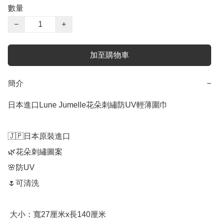
數量
−
+
加至購物車
簡介
−
日本進口Lune Jumelle花朵刺繡防UV輕薄圍巾

🇯🇵日本原裝進口

🌿花朵刺繡圖案

🌸防UV

🌷可清洗

 大小：寬27厘米x長140厘米
