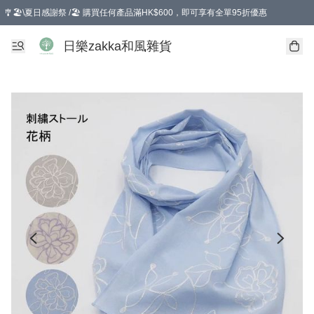
🎐🏖️\夏日感謝祭 /🏖️ 購買任何產品滿HK$600，即可享有全單95折優惠
選擇GoGoX住宅/工商地址配送，單一訂單消費購物滿HK$680(折扣後），可享有
日樂zakka和風雜貨