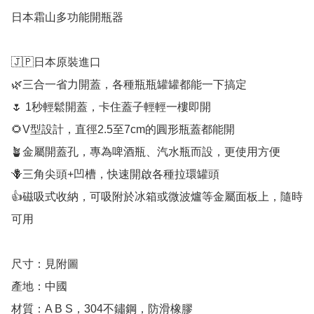
日本霜山多功能開瓶器

🇯🇵日本原裝進口

🌿三合一省力開蓋，各種瓶瓶罐罐都能一下搞定

🌷 1秒輕鬆開蓋，卡住蓋子輕輕一樓即開

🌻V型設計，直徑2.5至7cm的圓形瓶蓋都能開

🪴金屬開蓋孔，專為啤酒瓶、汽水瓶而設，更使用方便

🪻三角尖頭+凹槽，快速開啟各種拉環罐頭

👍磁吸式收納，可吸附於冰箱或微波爐等金屬面板上，隨時
可用

尺寸：見附圖

產地：中國

材質：A B S，304不鏽鋼，防滑橡膠