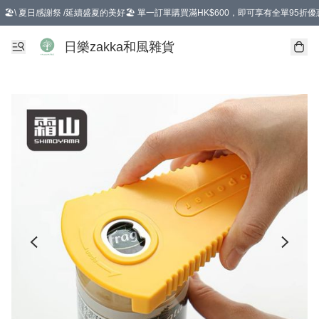
🏖️\ 夏日感謝祭 /延續盛夏的美好🏖️ 單一訂單購買滿HK$600，即可享有全單95折優
選擇GoGoX住宅/工商地址配送，單一訂單消費購物滿HK$680(折扣後），可享有
日樂zakka和風雜貨