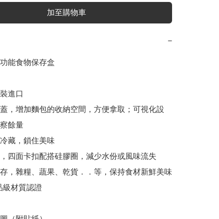
加至購物車
−
功能食物保存盒

原裝進口

明蓋，增加麵包的收納空間，方便拿取；可視化設
察餘量

涷冷藏，鎖住美味

封，四面卡扣配搭硅膠圈，減少水份或風味流失

儲存，雜糧、蔬果、乾貨．．等，保持食材新鮮美味

食品級材質認證

圖（附貼紙）
