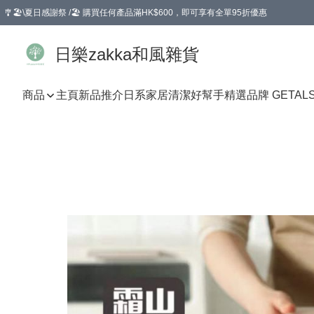
🎐🏖️\夏日感謝祭 /🏖️ 購買任何產品滿HK$600，即可享有全單95折優惠
選擇GoGoX住宅/工商地址配送，單一訂單消費購物滿HK$680(折扣後），可享有
日樂zakka和風雜貨
商品
主頁
新品推介
日系家居清潔好幫手
精選品牌 GETAL