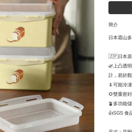
簡介
日本霜山多
🇯🇵日本
🌿上凸透
計，易於觀
🌷可能冷
🌻雙重密
🪴多功能
👍SGS 
尺寸：見附