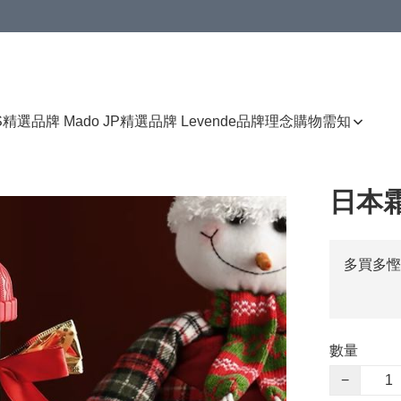
免運費優惠
S
精選品牌 Mado JP
精選品牌 Levende
品牌理念
購物需知
日本
多買多慳
數量
−