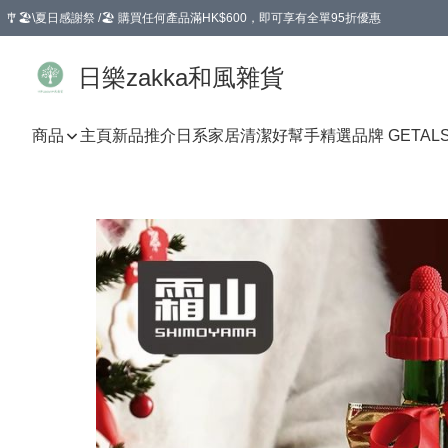
🎐🏖️\夏日感謝祭 /🏖️ 購買任何產品滿HK$600，即可享有全單95折優惠
選擇GoGoX住宅/工商地址配送，單一訂單消費購物滿HK$680(折扣後），可享有
日樂zakka和風雜貨
商品
主頁
新品推介
日系家居清潔好幫手
精選品牌 GETAL