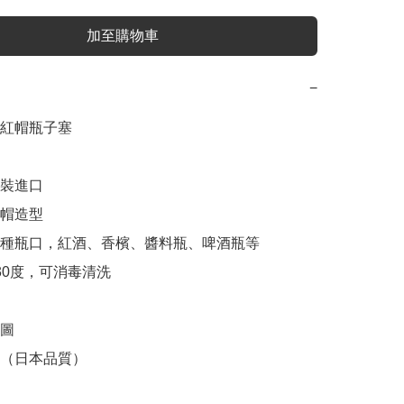
加至購物車
−
紅帽瓶子塞

原裝進口

帽造型

多種瓶口，紅酒、香檳、醬料瓶、啤酒瓶等

30度，可消毒清洗

圖

（日本品質）
