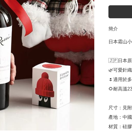
簡介
日本霜山小
🇯🇵日本
🌿可愛針織
🌷適用於
🌻耐高溫2
尺寸：見附
產地：中國
材質：硅膠
