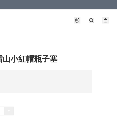
霜山小紅帽瓶子塞
+