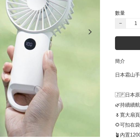
數量
−
簡介
日本霜山手
🇯🇵日本
🌿持續續航
🌷寛大扇頁
🌻可扣在
🪴內置12