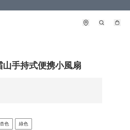
霜山手持式便携小風扇
杏色
綠色