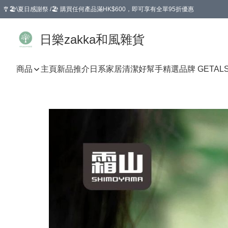
🎐🏖️\夏日感謝祭 /🏖️ 購買任何產品滿HK$600，即可享有全單95折優惠
選擇GoGoX住宅/工商地址配送，單一訂單消費購物滿HK$680(折扣後），可享有
日樂zakka和風雜貨
商品
主頁
新品推介
日系家居清潔好幫手
精選品牌 GETAL