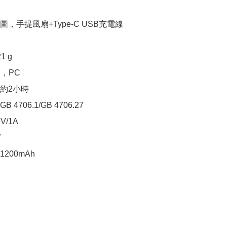
，手提風扇+Type-C USB充電線

 g

，PC

約2小時

4706.1/GB 4706.27

/1A



200mAh