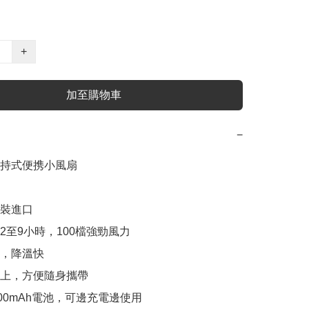
+
加至購物車
−
持式便携小風扇

原裝進口

2至9小時，100檔強勁風力

，降溫快

袋上，方便隨身攜帶

000mAh電池，可邊充電邊使用
