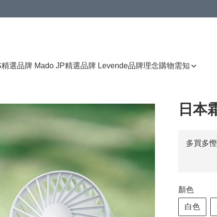
免運費優惠
S
精選品牌 Mado JP
精選品牌 Levende
品牌理念
購物需知
日本
多買多慳
顏色
白色