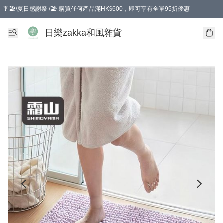
🎐🏖️\夏日感謝祭 /🏖️ 購買任何產品滿HK$600，即可享有全單95折優惠
選擇GoGoX住宅/工商地址配送，單一訂單消費購物滿HK$680(折扣後），可享有
日樂zakka和風雜貨