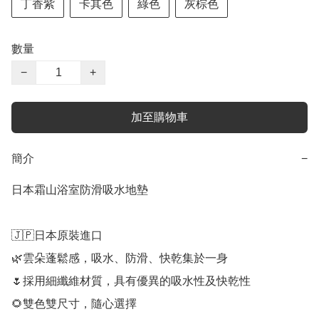
丁香紫
卡其色
綠色
灰棕色
數量
−
+
加至購物車
簡介
−
日本霜山浴室防滑吸水地墊

🇯🇵日本原裝進口

🌿雲朵蓬鬆感，吸水、防滑、快乾集於一身

🌷採用細纖維材質，具有優異的吸水性及快乾性

🌻雙色雙尺寸，隨心選擇
