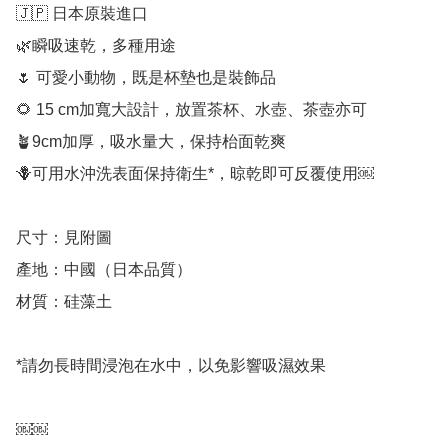
🇯🇵 日本原裝進口

🌿瞬吸速乾，多種用途

🌷 可愛小動物，既是杯墊也是裝飾品

🌻 15 cm加寬大設計，放置茶杯、水壺、茶壺亦可

🪴9cm加厚，吸水量大，保持枱面乾爽

🪻可用水沖洗表面保持衛生*，晾乾即可反覆使用￼

尺寸：見附圖

產地：中國（日本品質）

材質：硅藻土

*請勿長時間浸泡在水中，以免影響吸濕效果

￼￼