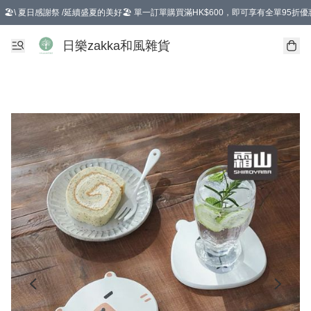
🏖️\ 夏日感謝祭 /延續盛夏的美好🏖️ 單一訂單購買滿HK$600，即可享有全單95折優
選擇GoGoX住宅/工商地址配送，單一訂單消費購物滿HK$680(折扣後），可享有
日樂zakka和風雜貨