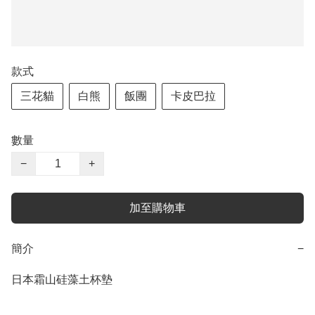
款式
三花貓
白熊
飯團
卡皮巴拉
數量
−
+
加至購物車
簡介
−
日本霜山硅藻土杯墊
