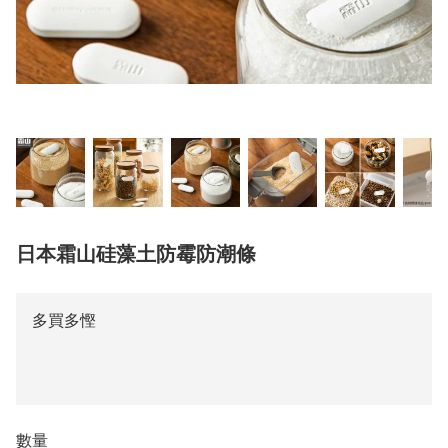
日本霜山硅藻土防霉防潮條
多買多慳
數量