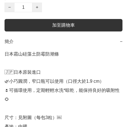
−
+
加至購物車
簡介
−
日本霜山硅藻土防霉防潮條

🇯🇵日本原裝進口

🌿小巧圓潤，窄口瓶可以使用（口徑大於1.9 cm）

🌷可循環使用，定期輕輕水洗*晾乾，能保持良好的吸附性

🌻

尺寸：見附圖（每包3粒）￼

產地：中國
