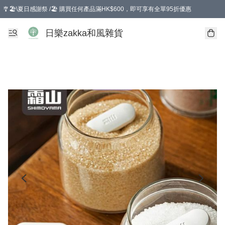
🎐🏖️\夏日感謝祭 /🏖️ 購買任何產品滿HK$600，即可享有全單95折優惠
選擇GoGoX住宅/工商地址配送，單一訂單消費購物滿HK$680(折扣後），可享有
日樂zakka和風雜貨