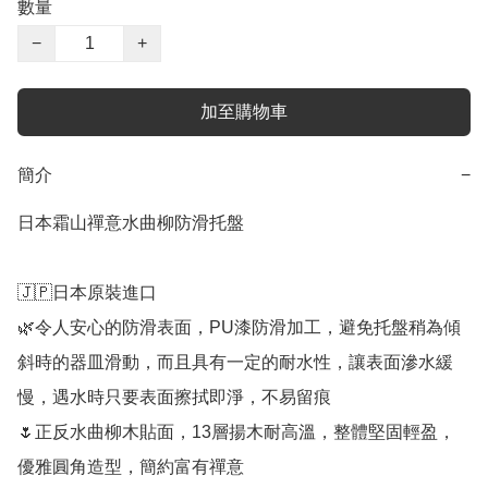
數量
−
+
加至購物車
簡介
−
日本霜山禪意水曲柳防滑托盤

🇯🇵日本原裝進口

🌿令人安心的防滑表面，PU漆防滑加工，避免托盤稍為傾
斜時的器皿滑動，而且具有一定的耐水性，讓表面滲水緩
慢，遇水時只要表面擦拭即淨，不易留痕

🌷正反水曲柳木貼面，13層揚木耐高溫，整體堅固輕盈，
優雅圓角造型，簡約富有禪意
