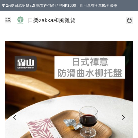
🎐🏖️\夏日感謝祭 /🏖️ 購買任何產品滿HK$600，即可享有全單95折優惠
選擇GoGoX住宅/工商地址配送，單一訂單消費購物滿HK$680(折扣後），可享有
日樂zakka和風雜貨