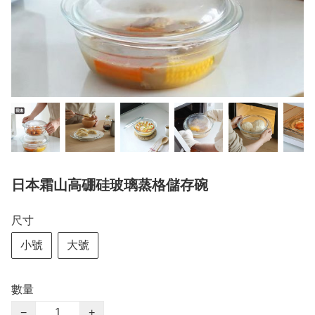
日本霜山高硼硅玻璃蒸格儲存碗
尺寸
小號
大號
數量
−
+