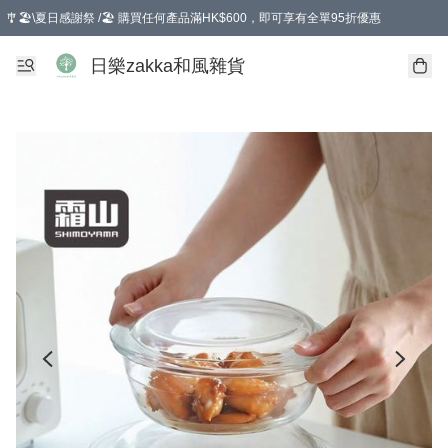
🎐🏖️\夏日感謝祭 /🏖️ 購買任何產品滿HK$600，即可享有全單95折優惠
選擇GoGoX住宅/工商地址配送，單一訂單消費購物滿HK$680(折扣後），可享有
日樂zakka和風雜貨